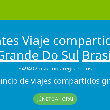
ntes Viaje comparti
Grande Do Sul
Brasi
849407 usuarios registrados
uncio de viajes compartidos gra
¡ÚNETE AHORA!