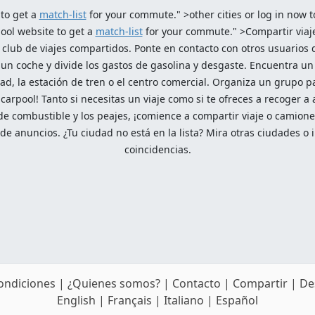
 to get a
match-list
for your commute." >other cities or log in now t
pool website to get a
match-list
for your commute." >Compartir viaje:
club de viajes compartidos. Ponte en contacto con otros usuarios q
la un coche y divide los gastos de gasolina y desgaste. Encuentra un
ad, la estación de tren o el centro comercial. Organiza un grupo 
 carpool! Tanto si necesitas un viaje como si te ofreces a recoger 
e combustible y los peajes, ¡comience a compartir viaje o camionet
e anuncios. ¿Tu ciudad no está en la lista? Mira otras ciudades o i
coincidencias.
condiciones
|
¿Quienes somos?
|
Contacto
|
Compartir
|
De
English
|
Français
|
Italiano
|
Español