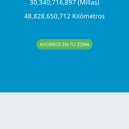
30,340,716,897 (Millas)
48,828,650,712 Kilómetros
AHORROS EN TU ZONA