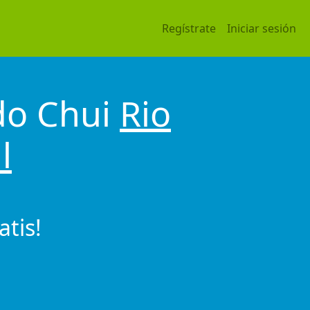
Regístrate
Iniciar sesión
do Chui
Rio
l
tis!