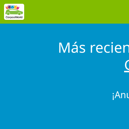
Más recie
¡An